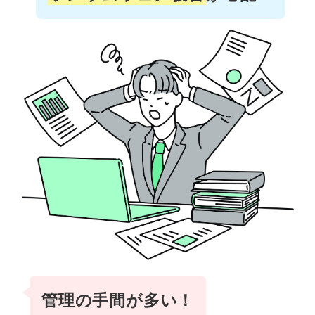
管理の⼿間が
多い！