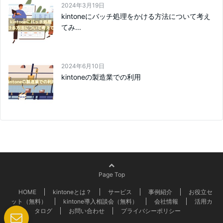
2024年3月19日
kintoneにバッチ処理をかける方法について考え
てみ...
2024年6月10日
kintoneの製造業での利用
Page Top
HOME
kintoneとは？
サービス
事例紹介
お役立セ
ット（無料）
kintone導入相談会（無料）
会社情報
活用カ
タログ
お問い合わせ
プライバシーポリシー