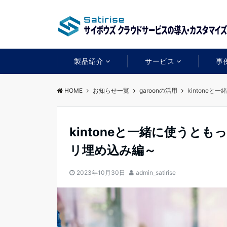
製品紹介
サービス
事
HOME
お知らせ一覧
garoonの活用
kintone
kintoneと一緒に使うとも
リ埋め込み編～
2023年10月30日
admin_satirise