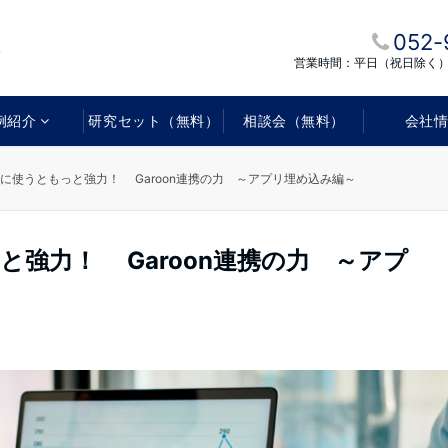
052-
営業時間：平日（祝日除く）1
例紹介
研究セット（無料）
相談会（無料）
会社
と一緒に使うともっと強力！ Garoon連携の力 ～アプリ埋め込み編～
っと強力！ Garoon連携の力 ～アプ